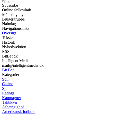
Følg os
Subscribe
Online fællesskab
Månedligt nyt
Brugergruppe
Nabolag
Navigationslinks
Oversigt
Tekster
Historik
Nyhedssektion
RSS
BitBet.dk
Intelligent Media
mail@intelligentmedia.dk
Bit Bet
Kategorier
Spil
Casino
Spil
Ratings
Kampagner
Taktikker
Afhængighed
Amerikansk fodbold