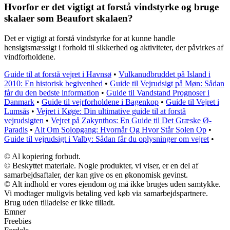
Hvorfor er det vigtigt at forstå vindstyrke og bruge
skalaer som Beaufort skalaen?
Det er vigtigt at forstå vindstyrke for at kunne handle
hensigtsmæssigt i forhold til sikkerhed og aktiviteter, der påvirkes af
vindforholdene.
Guide til at forstå vejret i Havnsø
•
Vulkanudbruddet på Island i
2010: En historisk begivenhed
•
Guide til Vejrudsigt på Møn: Sådan
får du den bedste information
•
Guide til Vandstand Prognoser i
Danmark
•
Guide til vejrforholdene i Bagenkop
•
Guide til Vejret i
Lumsås
•
Vejret i Køge: Din ultimative guide til at forstå
vejrudsigten
•
Vejret på Zakynthos: En Guide til Det Græske Ø-
Paradis
•
Alt Om Solopgang: Hvornår Og Hvor Står Solen Op
•
Guide til vejrudsigt i Valby: Sådan får du oplysninger om vejret
•
© Al kopiering forbudt.
© Beskyttet materiale. Nogle produkter, vi viser, er en del af
samarbejdsaftaler, der kan give os en økonomisk gevinst.
© Alt indhold er vores ejendom og må ikke bruges uden samtykke.
Vi modtager muligvis betaling ved køb via samarbejdspartnere.
Brug uden tilladelse er ikke tilladt.
Emner
Freebies