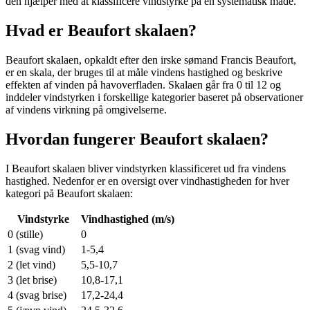
den hjælper med at klassificere vindstyrke på en systematisk måde.
Hvad er Beaufort skalaen?
Beaufort skalaen, opkaldt efter den irske sømand Francis Beaufort,
er en skala, der bruges til at måle vindens hastighed og beskrive
effekten af vinden på havoverfladen. Skalaen går fra 0 til 12 og
inddeler vindstyrken i forskellige kategorier baseret på observationer
af vindens virkning på omgivelserne.
Hvordan fungerer Beaufort skalaen?
I Beaufort skalaen bliver vindstyrken klassificeret ud fra vindens
hastighed. Nedenfor er en oversigt over vindhastigheden for hver
kategori på Beaufort skalaen:
Vindstyrke
Vindhastighed (m/s)
0 (stille)
0
1 (svag vind)
1-5,4
2 (let vind)
5,5-10,7
3 (let brise)
10,8-17,1
4 (svag brise)
17,2-24,4