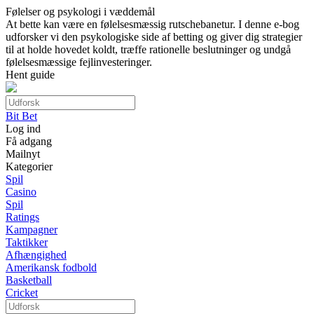
Følelser og psykologi i væddemål
At bette kan være en følelsesmæssig rutschebanetur. I denne e-bog
udforsker vi den psykologiske side af betting og giver dig strategier
til at holde hovedet koldt, træffe rationelle beslutninger og undgå
følelsesmæssige fejlinvesteringer.
Hent guide
Bit Bet
Log ind
Få adgang
Mailnyt
Kategorier
Spil
Casino
Spil
Ratings
Kampagner
Taktikker
Afhængighed
Amerikansk fodbold
Basketball
Cricket