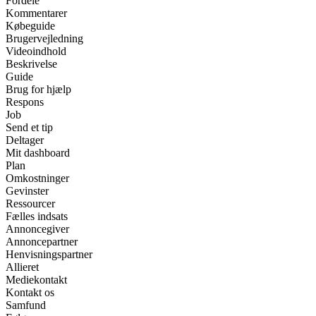
Fordele
Kommentarer
Købeguide
Brugervejledning
Videoindhold
Beskrivelse
Guide
Brug for hjælp
Respons
Job
Send et tip
Deltager
Mit dashboard
Plan
Omkostninger
Gevinster
Ressourcer
Fælles indsats
Annoncegiver
Annoncepartner
Henvisningspartner
Allieret
Mediekontakt
Kontakt os
Samfund