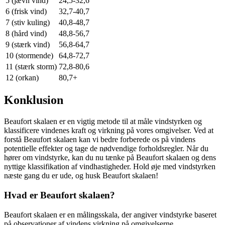
5 (jævn vind)
24,5-32,6
6 (frisk vind)
32,7-40,7
7 (stiv kuling)
40,8-48,7
8 (hård vind)
48,8-56,7
9 (stærk vind)
56,8-64,7
10 (stormende)
64,8-72,7
11 (stærk storm)
72,8-80,6
12 (orkan)
80,7+
Konklusion
Beaufort skalaen er en vigtig metode til at måle vindstyrken og
klassificere vindenes kraft og virkning på vores omgivelser. Ved at
forstå Beaufort skalaen kan vi bedre forberede os på vindens
potentielle effekter og tage de nødvendige forholdsregler. Når du
hører om vindstyrke, kan du nu tænke på Beaufort skalaen og dens
nyttige klassifikation af vindhastigheder. Hold øje med vindstyrken
næste gang du er ude, og husk Beaufort skalaen!
Hvad er Beaufort skalaen?
Beaufort skalaen er en målingsskala, der angiver vindstyrke baseret
på observationer af vindens virkning på omgivelserne.