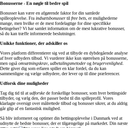
Bonusserne - En nøgle til bedre spil
Bonusser kan være en afgørende faktor for din samlede
spilleoplevelse. Fra
indsætsbonusser
til
free bets
, er mulighederne
mange, men hvilke er de mest fordelagtige for dine specifikke
betingelser? Vi har samlet information om de mest lukrative bonusser,
så du kan træffe informerede beslutninger.
Unikke funktioner, der adskiller os
Vores platform differentierer sig ved at tilbyde en dybdegående analyse
af hver udbyders tilbud. Vi vurderer ikke kun størrelsen på bonusserne,
men også
omsætningskrav
,
udbetalingsmetoder
og
brugervenlighed
.
Dette giver dig som erfaren spiller en klar fordel, da du kan
sammenligne og vælge udbydere, der lever op til dine præferencer.
Udforsk dine muligheder
Tag dig tid til at
udforske
de forskellige bonusser, som hver bettingside
tilbyder, og vælg den, der passer bedst til din spilleprofil. Vores
klarlagte oversigt over målrettede tilbud og bonusser sikrer, at du aldrig
går glip af en fantastisk mulighed.
Så bliv informeret og optimer din bettingoplevelse i Danmark ved at
udnytte de bedste bonusser, der er tilgængelige på markedet. Din næste