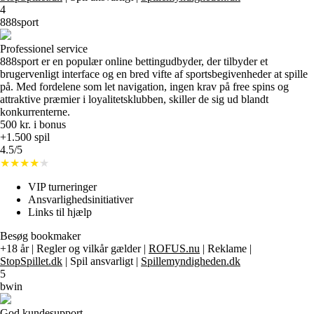
4
888sport
Professionel service
888sport er en populær online bettingudbyder, der tilbyder et
brugervenligt interface og en bred vifte af sportsbegivenheder at spille
på. Med fordelene som let navigation, ingen krav på free spins og
attraktive præmier i loyalitetsklubben, skiller de sig ud blandt
konkurrenterne.
500 kr. i bonus
+1.500 spil
4.5/5
VIP turneringer
Ansvarlighedsinitiativer
Links til hjælp
Besøg bookmaker
+18 år | Regler og vilkår gælder |
ROFUS.nu
| Reklame |
StopSpillet.dk
| Spil ansvarligt |
Spillemyndigheden.dk
5
bwin
God kundesupport