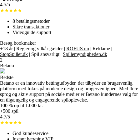
4.5/5
8 betalingsmetoder
Sikre transaktioner
Videoguide support
Besøg bookmaker
+18 år | Regler og vilkår gælder |
ROFUS.nu
| Reklame |
StopSpillet.dk
| Spil ansvarligt |
Spillemyndigheden.dk
2
Betano
Bedste
Betano er en innovativ bettingudbyder, der tilbyder en brugervenlig
platform med fokus på moderne design og brugervenlighed. Med flere
sprog og aktiv support på sociale medier er Betano kundernes valg for
en tilgængelig og engagerende spiloplevelse.
100 % op til 1.000 kr.
+500 spil
4.7/5
God kundeservice
Instant hævning VIP