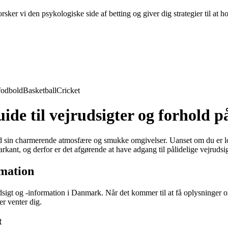
ker vi den psykologiske side af betting og giver dig strategier til at h
fodbold
Basketball
Cricket
ide til vejrudsigter og forhold 
 sin charmerende atmosfære og smukke omgivelser. Uanset om du er lokal 
kant, og derfor er det afgørende at have adgang til pålidelige vejrudsig
rmation
udsigt og -information i Danmark. Når det kommer til at få oplysninger
er venter dig.
t