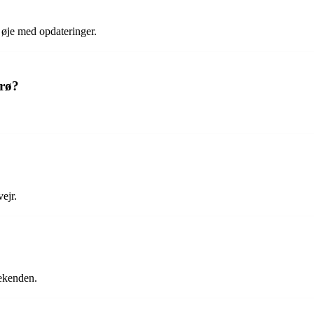
e øje med opdateringer.
Ærø?
ejr.
eekenden.