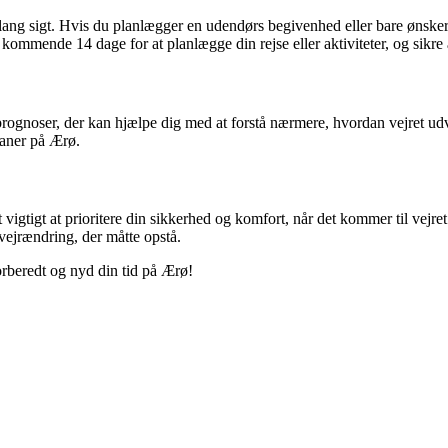
lang sigt. Hvis du planlægger en udendørs begivenhed eller bare ønsker
mmende 14 dage for at planlægge din rejse eller aktiviteter, og sikre at
rognoser, der kan hjælpe dig med at forstå nærmere, hvordan vejret udvi
laner på Ærø.
t vigtigt at prioritere din sikkerhed og komfort, når det kommer til ve
vejrændring, der måtte opstå.
orberedt og nyd din tid på Ærø!