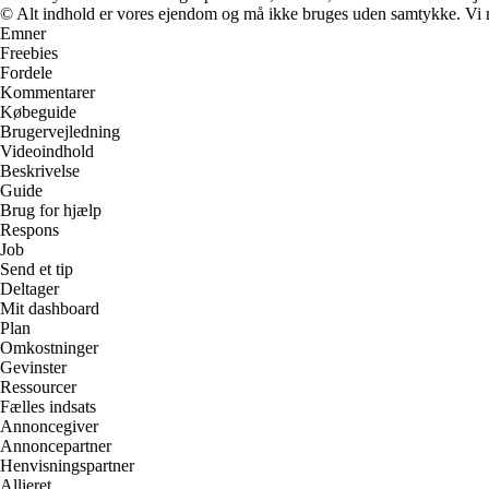
© Alt indhold er vores ejendom og må ikke bruges uden samtykke. Vi mod
Emner
Freebies
Fordele
Kommentarer
Købeguide
Brugervejledning
Videoindhold
Beskrivelse
Guide
Brug for hjælp
Respons
Job
Send et tip
Deltager
Mit dashboard
Plan
Omkostninger
Gevinster
Ressourcer
Fælles indsats
Annoncegiver
Annoncepartner
Henvisningspartner
Allieret