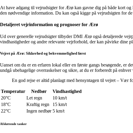
At have adgang til vejrudsigter for Ærø kan gavne dig på både kort og 
den nødvendige information. Du kan også kigge på vejrudsigten for de ko
Detaljeret vejrinformation og prognoser for Ærø
Ud over generelle vejrudsigter tilbyder DMI Ærø også detaljerede vejrp
vindhastigheder og andre relevante vejrforhold, der kan påvirke dine p
Vejret på Ærø: Sikkerhed og bekvemmelighed først
Uanset om du er en erfaren lokal eller en første gangs besøgende, er de
undgå ubehagelige overraskelser og sikre, at du er forberedt på enhver 
En god rejse er altid planlagt med hensyntagen til vejret – Vær f
Temperatur
Nedbør
Vindhastighed
20°C
Let regn
10 km/t
18°C
Kraftig regn
15 km/t
22°C
Ingen nedbør
5 km/t
Afsluttende tanker