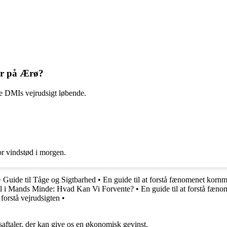
.
er på Ærø?
e DMIs vejrudsigt løbende.
or vindstød i morgen.
•
Guide til Tåge og Sigtbarhed
•
En guide til at forstå fænomenet kornm
l i Mands Minde: Hvad Kan Vi Forvente?
•
En guide til at forstå fæn
 forstå vejrudsigten
•
saftaler, der kan give os en økonomisk gevinst.