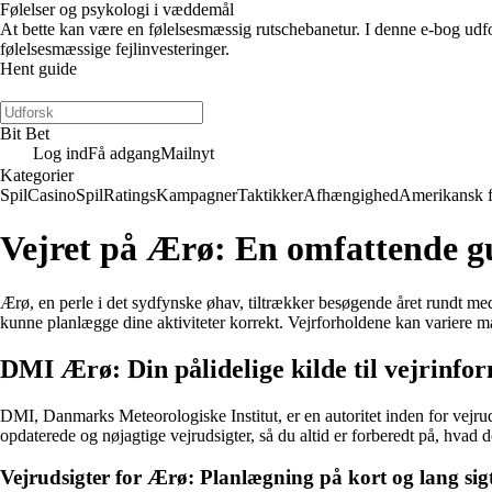
Følelser og psykologi i væddemål
At bette kan være en følelsesmæssig rutschebanetur. I denne e-bog udfors
følelsesmæssige fejlinvesteringer.
Hent guide
Bit Bet
Log ind
Få adgang
Mailnyt
Kategorier
Spil
Casino
Spil
Ratings
Kampagner
Taktikker
Afhængighed
Amerikansk 
Vejret på Ærø: En omfattende gu
Ærø, en perle i det sydfynske øhav, tiltrækker besøgende året rundt med
kunne planlægge dine aktiviteter korrekt. Vejrforholdene kan variere mar
DMI Ærø: Din pålidelige kilde til vejrinfo
DMI, Danmarks Meteorologiske Institut, er en autoritet inden for vejr
opdaterede og nøjagtige vejrudsigter, så du altid er forberedt på, hvad d
Vejrudsigter for Ærø: Planlægning på kort og lang sig