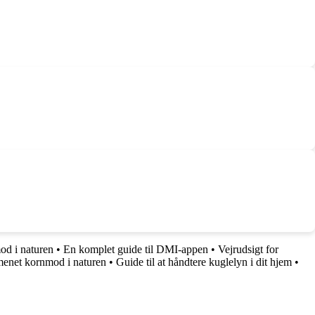
od i naturen
•
En komplet guide til DMI-appen
•
Vejrudsigt for
omenet kornmod i naturen
•
Guide til at håndtere kuglelyn i dit hjem
•