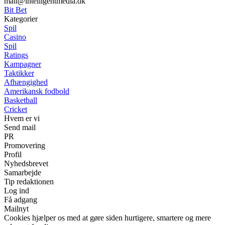
mail@intelligentmedia.dk
Bit Bet
Kategorier
Spil
Casino
Spil
Ratings
Kampagner
Taktikker
Afhængighed
Amerikansk fodbold
Basketball
Cricket
Hvem er vi
Send mail
PR
Promovering
Profil
Nyhedsbrevet
Samarbejde
Tip redaktionen
Log ind
Få adgang
Mailnyt
Cookies hjælper os med at gøre siden hurtigere, smartere og mere