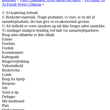
At Forstå Vejret i Otterup
•
© Al kopiering forbudt.
© Beskyttet materiale. Nogle produkter, vi viser, er en del af
samarbejdsaftaler, der kan give os en økonomisk gevinst.
© Alt indhold er vores ejendom og må ikke bruges uden samtykke.
Vi modtager muligvis betaling ved køb via samarbejdspartnere.
Brug uden tilladelse er ikke tilladt.
Emner
Freebies
Fordele
Kommentarer
Købeguide
Brugervejledning
Videoindhold
Beskrivelse
Guide
Brug for hjælp
Respons
Job
Send et tip
Deltager
Mit dashboard
Plan
Omkostninger