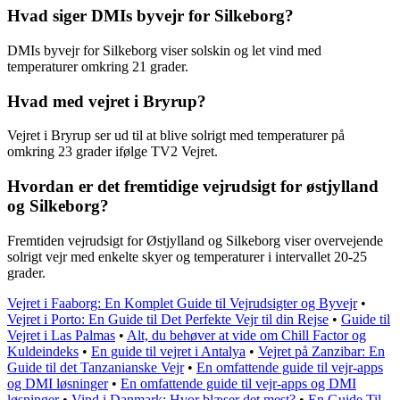
Hvad siger DMIs byvejr for Silkeborg?
DMIs byvejr for Silkeborg viser solskin og let vind med
temperaturer omkring 21 grader.
Hvad med vejret i Bryrup?
Vejret i Bryrup ser ud til at blive solrigt med temperaturer på
omkring 23 grader ifølge TV2 Vejret.
Hvordan er det fremtidige vejrudsigt for østjylland
og Silkeborg?
Fremtiden vejrudsigt for Østjylland og Silkeborg viser overvejende
solrigt vejr med enkelte skyer og temperaturer i intervallet 20-25
grader.
Vejret i Faaborg: En Komplet Guide til Vejrudsigter og Byvejr
•
Vejret i Porto: En Guide til Det Perfekte Vejr til din Rejse
•
Guide til
Vejret i Las Palmas
•
Alt, du behøver at vide om Chill Factor og
Kuldeindeks
•
En guide til vejret i Antalya
•
Vejret på Zanzibar: En
Guide til det Tanzanianske Vejr
•
En omfattende guide til vejr-apps
og DMI løsninger
•
En omfattende guide til vejr-apps og DMI
løsninger
•
Vind i Danmark: Hvor blæser det mest?
•
En Guide Til