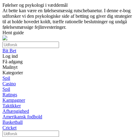
Følelser og psykologi i væddemål
At bette kan være en følelsesmæssig rutschebanetur. I denne e-bog
udforsker vi den psykologiske side af betting og giver dig strategier
til at holde hovedet koldt, træffe rationelle beslutninger og undgå
følelsesmæssige fejlinvesteringer.
Hent guide
Bit Bet
Log ind
Få adgang
Mailnyt
Kategorier
Spil
Casino
Spil
Ratings
Kampagner
Taktikker
Afhængighed
Amerikansk fodbold
Basketball
Cricket