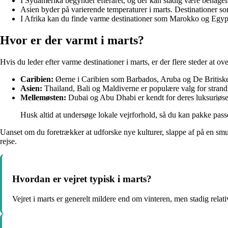
I Sydamerika begynder efteråret, og der kan stadig være behagel
Asien byder på varierende temperaturer i marts. Destinationer 
I Afrika kan du finde varme destinationer som Marokko og Egyp
Hvor er der varmt i marts?
Hvis du leder efter varme destinationer i marts, er der flere steder at ove
Caribien:
Øerne i Caribien som Barbados, Aruba og De Britiske
Asien:
Thailand, Bali og Maldiverne er populære valg for strandf
Mellemøsten:
Dubai og Abu Dhabi er kendt for deres luksuriøse 
Husk altid at undersøge lokale vejrforhold, så du kan pakke passen
Uanset om du foretrækker at udforske nye kulturer, slappe af på en smu
rejse.
Hvordan er vejret typisk i marts?
Vejret i marts er generelt mildere end om vinteren, men stadig relativ