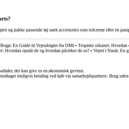
arts?
igten og pakke passende tøj samt accessories som solcreme eller en para
 Bogø: En Guide til Vejrudsigter fra DMI
•
Tropiske orkaner: Hvordan 
er: Hvordan opstår de og hvordan påvirker de os?
•
Vejret i Nuuk: En gu
saftaler, der kan give os en økonomisk gevinst.
tager muligvis betaling ved køb via samarbejdspartnere. Brug uden till