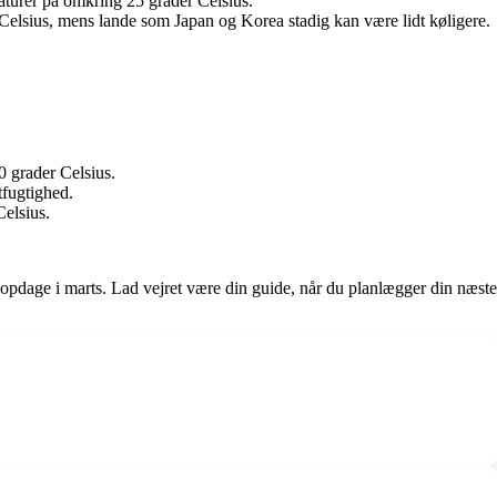
aturer på omkring 25 grader Celsius.
Celsius, mens lande som Japan og Korea stadig kan være lidt køligere.
 grader Celsius.
tfugtighed.
elsius.
 opdage i marts. Lad vejret være din guide, når du planlægger din næste