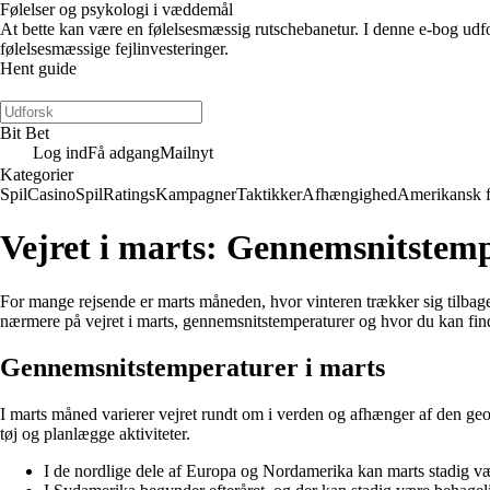
Følelser og psykologi i væddemål
At bette kan være en følelsesmæssig rutschebanetur. I denne e-bog udfors
følelsesmæssige fejlinvesteringer.
Hent guide
Bit Bet
Log ind
Få adgang
Mailnyt
Kategorier
Spil
Casino
Spil
Ratings
Kampagner
Taktikker
Afhængighed
Amerikansk 
Vejret i marts: Gennemsnitstemp
For mange rejsende er marts måneden, hvor vinteren trækker sig tilbage o
nærmere på vejret i marts, gennemsnitstemperaturer og hvor du kan fin
Gennemsnitstemperaturer i marts
I marts måned varierer vejret rundt om i verden og afhænger af den geo
tøj og planlægge aktiviteter.
I de nordlige dele af Europa og Nordamerika kan marts stadig væ