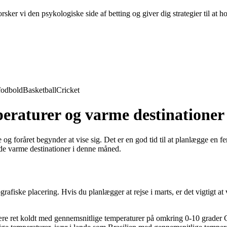
ker vi den psykologiske side af betting og giver dig strategier til at h
fodbold
Basketball
Cricket
eraturer og varme destinationer
g foråret begynder at vise sig. Det er en god tid til at planlægge en fe
de varme destinationer i denne måned.
grafiske placering. Hvis du planlægger at rejse i marts, er det vigtig
re ret koldt med gennemsnitlige temperaturer på omkring 0-10 grader C