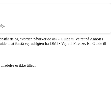
ply.
opstår de og hvordan påvirker de os?
•
Guide til Vejret på Anholt i
ide til at forstå vejrudsigten fra DMI
•
Vejret i Firenze: En Guide til
adelse er ikke tilladt.