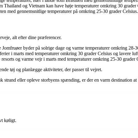
ige temperaturer, især i lande som Brasilien med gennemsnitlige temper
som Thailand og Vietnam kan have høje temperaturer omkring 30 grader 
ten med gennemsnitlige temperaturer på omkring 25-30 grader Celsius.
rveje, alt efter dine præferencer.
 Jomfruøer byder på solrige dage og varme temperaturer omkring 28-30
erier i marts med temperaturer omkring 30 grader Celsius og lavere luf
resorts og varme vejr i marts med temperaturer omkring 25-30 grader C
de tøj og planlægge aktiviteter, der passer til vejret.
k strand eller opleve storbyens spænding, er der en varm destination at
t køligt.