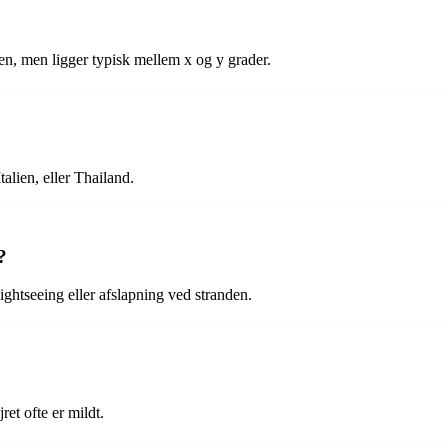
en, men ligger typisk mellem x og y grader.
alien, eller Thailand.
?
 sightseeing eller afslapning ved stranden.
ret ofte er mildt.