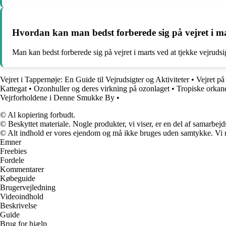
Hvordan kan man bedst forberede sig på vejret i m
Man kan bedst forberede sig på vejret i marts ved at tjekke vejruds
Vejret i Tappernøje: En Guide til Vejrudsigter og Aktiviteter
•
Vejret på
Kattegat
•
Ozonhuller og deres virkning på ozonlaget
•
Tropiske orkan
Vejrforholdene i Denne Smukke By
•
© Al kopiering forbudt.
© Beskyttet materiale. Nogle produkter, vi viser, er en del af samarbejd
© Alt indhold er vores ejendom og må ikke bruges uden samtykke. Vi mod
Emner
Freebies
Fordele
Kommentarer
Købeguide
Brugervejledning
Videoindhold
Beskrivelse
Guide
Brug for hjælp