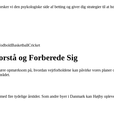
ker vi den psykologiske side af betting og giver dig strategier til at h
fodbold
Basketball
Cricket
Forstå og Forberede Sig
at være opmærksom på, hvordan vejrforholdene kan påvirke vores planer og 
mrådet.
med fire tydelige årstider. Som andre byer i Danmark kan Højby opleve 