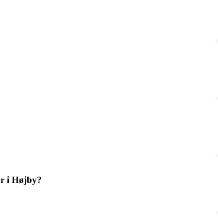
jr i Højby?