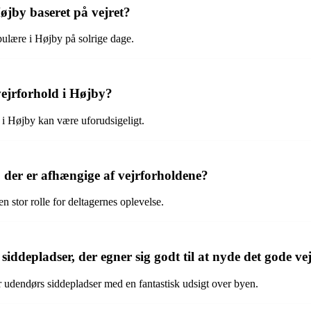
Højby baseret på vejret?
pulære i Højby på solrige dage.
vejrforhold i Højby?
t i Højby kan være uforudsigeligt.
y, der er afhængige af vejrforholdene?
n stor rolle for deltagernes oplevelse.
siddepladser, der egner sig godt til at nyde det gode ve
 udendørs siddepladser med en fantastisk udsigt over byen.