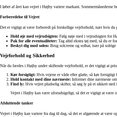
I løbet af året kan vejret i Højby variere markant. Sommermånederne br
Forberedelse til Vejret
Det er vigtigt at være forberedt på forskellige vejrforhold, især hvis du 
Hold øje med vejrudsigten:
Følg nøje med i vejrudsigten for Hø
Pak for alle eventualiteter:
Tag altid ekstra tøj med, så du er f
Beskyt dig mod solen:
Brug solcreme og solhat, især på solrige
Vejrforhold og Sikkerhed
Når du færdes i Højby under skiftende vejrforhold, er det vigtigt at prior
Kør forsigtigt:
Hvis vejene er våde eller glatte, så kør forsigtigt
Hold kontakt med dine nærmeste:
Informer dine nærmeste om d
Find ly:
Hvis vejret pludselig skifter, så søg ly på et sikkert sted
Vejret i Højby kan være uforudsigeligt, så det er vigtigt at være
Afsluttende tanker
Vejret i Højby kan variere fra dag til dag, så det er afgørende at være