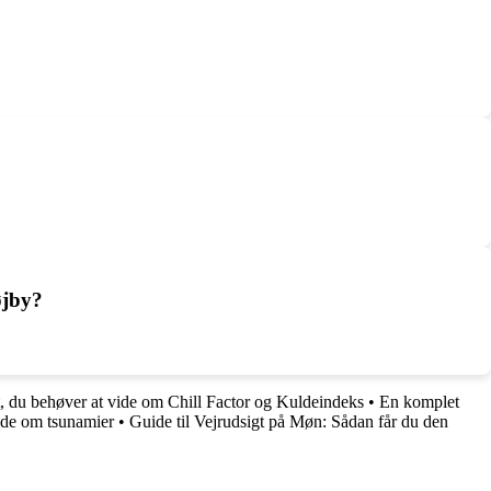
øjby?
, du behøver at vide om Chill Factor og Kuldeindeks
•
En komplet
ide om tsunamier
•
Guide til Vejrudsigt på Møn: Sådan får du den