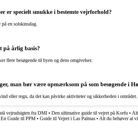
r er specielt smukke i bestemte vejrforhold?
 på en solskinsdag.
 på årlig basis?
ækker flere besøgende til byen og dens omgivelser.
ninger, man bør være opmærksom på som besøgende i H
ind eller regn, da det kan påvirke aktiviteter og sikkerheden i området.
rstå vejrudsigten fra DMI
•
Den ultimative guide til vejret på Korfu
•
Alt
•
En Guide til PPM
•
Guide til Vejret i Las Palmas
•
Alt du behøver at v