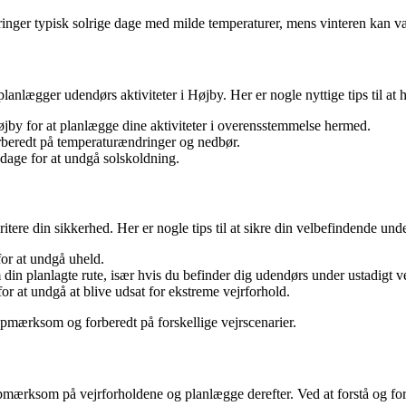
inger typisk solrige dage med milde temperaturer, mens vinteren kan væ
planlægger udendørs aktiviteter i Højby. Her er nogle nyttige tips til at 
jby for at planlægge dine aktiviteter i overensstemmelse hermed.
orberedt på temperaturændringer og nedbør.
 dage for at undgå solskoldning.
itere din sikkerhed. Her er nogle tips til at sikre din velbefindende unde
 for at undgå uheld.
in planlagte rute, især hvis du befinder dig udendørs under ustadigt ve
 for at undgå at blive udsat for ekstreme vejrforhold.
 opmærksom og forberedt på forskellige vejrscenarier.
 opmærksom på vejrforholdene og planlægge derefter. Ved at forstå og for