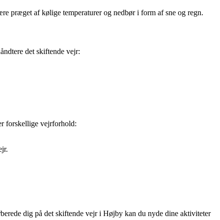
re præget af kølige temperaturer og nedbør i form af sne og regn.
håndtere det skiftende vejr:
r forskellige vejrforhold:
jr.
berede dig på det skiftende vejr i Højby kan du nyde dine aktiviteter