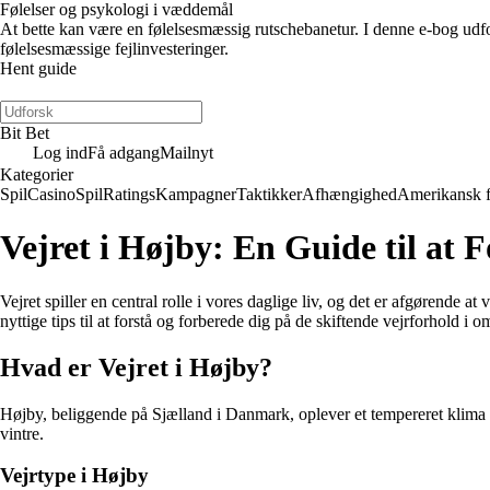
Følelser og psykologi i væddemål
At bette kan være en følelsesmæssig rutschebanetur. I denne e-bog udfors
følelsesmæssige fejlinvesteringer.
Hent guide
Bit Bet
Log ind
Få adgang
Mailnyt
Kategorier
Spil
Casino
Spil
Ratings
Kampagner
Taktikker
Afhængighed
Amerikansk 
Vejret i Højby: En Guide til at 
Vejret spiller en central rolle i vores daglige liv, og det er afgørende 
nyttige tips til at forstå og forberede dig på de skiftende vejrforhold i o
Hvad er Vejret i Højby?
Højby, beliggende på Sjælland i Danmark, oplever et tempereret klima 
vintre.
Vejrtype i Højby