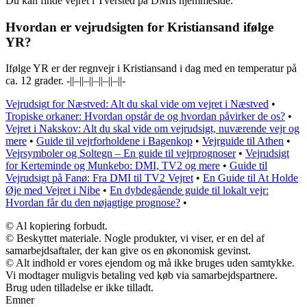
Du kan finde vejret i Tversted på DMIs hjemmeside.
Hvordan er vejrudsigten for Kristiansand ifølge
YR?
Ifølge YR er der regnvejr i Kristiansand i dag med en temperatur på
ca. 12 grader. -||–||–||–||–||–||-
Vejrudsigt for Næstved: Alt du skal vide om vejret i Næstved
•
Tropiske orkaner: Hvordan opstår de og hvordan påvirker de os?
•
Vejret i Nakskov: Alt du skal vide om vejrudsigt, nuværende vejr og
mere
•
Guide til vejrforholdene i Bagenkop
•
Vejrguide til Athen
•
Vejrsymboler og Soltegn – En guide til vejrprognoser
•
Vejrudsigt
for Kerteminde og Munkebo: DMI, TV2 og mere
•
Guide til
Vejrudsigt på Fanø: Fra DMI til TV2 Vejret
•
En Guide til At Holde
Øje med Vejret i Nibe
•
En dybdegående guide til lokalt vejr:
Hvordan får du den nøjagtige prognose?
•
© Al kopiering forbudt.
© Beskyttet materiale. Nogle produkter, vi viser, er en del af
samarbejdsaftaler, der kan give os en økonomisk gevinst.
© Alt indhold er vores ejendom og må ikke bruges uden samtykke.
Vi modtager muligvis betaling ved køb via samarbejdspartnere.
Brug uden tilladelse er ikke tilladt.
Emner