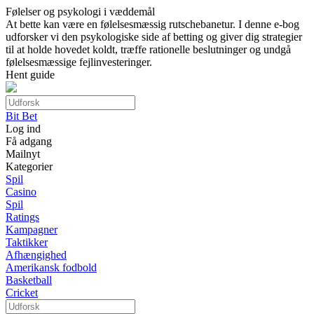
Følelser og psykologi i væddemål
At bette kan være en følelsesmæssig rutschebanetur. I denne e-bog
udforsker vi den psykologiske side af betting og giver dig strategier
til at holde hovedet koldt, træffe rationelle beslutninger og undgå
følelsesmæssige fejlinvesteringer.
Hent guide
Bit Bet
Log ind
Få adgang
Mailnyt
Kategorier
Spil
Casino
Spil
Ratings
Kampagner
Taktikker
Afhængighed
Amerikansk fodbold
Basketball
Cricket