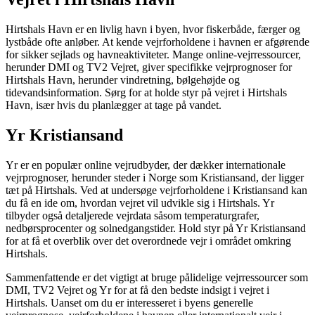
Hirtshals Havn er en livlig havn i byen, hvor fiskerbåde, færger og
lystbåde ofte anløber. At kende vejrforholdene i havnen er afgørende
for sikker sejlads og havneaktiviteter. Mange online-vejrressourcer,
herunder DMI og TV2 Vejret, giver specifikke vejrprognoser for
Hirtshals Havn, herunder vindretning, bølgehøjde og
tidevandsinformation. Sørg for at holde styr på vejret i Hirtshals
Havn, især hvis du planlægger at tage på vandet.
Yr Kristiansand
Yr er en populær online vejrudbyder, der dækker internationale
vejrprognoser, herunder steder i Norge som Kristiansand, der ligger
tæt på Hirtshals. Ved at undersøge vejrforholdene i Kristiansand kan
du få en ide om, hvordan vejret vil udvikle sig i Hirtshals. Yr
tilbyder også detaljerede vejrdata såsom temperaturgrafer,
nedbørsprocenter og solnedgangstider. Hold styr på Yr Kristiansand
for at få et overblik over det overordnede vejr i området omkring
Hirtshals.
Sammenfattende er det vigtigt at bruge pålidelige vejrressourcer som
DMI, TV2 Vejret og Yr for at få den bedste indsigt i vejret i
Hirtshals. Uanset om du er interesseret i byens generelle