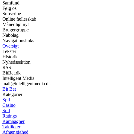
Samfund
Følg os
Subscribe
Online fællesskab
Månedligt nyt
Brugergruppe
Nabolag
Navigationslinks
Oversigt
Tekster
Historik
Nyhedssektion
RSS
BitBet.dk
Intelligent Media
mail@intelligentmedia.dk
Bit Bet
Kategorier
Spil
Casino
Spil
Ratings
Kampagner
Taktikker
Afhængighed