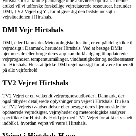
Hirtshals for at kunne planlægge dine aktiviteter optimalt. I denne
artikel vil vi udforske forskellige vejrrelaterede ressourcer, herunder
DMI, TV2 Vejret og Yr, for at give dig den bedste indsigt i
vejrsituationen i Hirtshals.
DMI Vejr Hirtshals
DMI, eller Danmarks Meteorologiske Institut, er en pålidelig kilde til
vejrudsigt i Danmark, herunder Hirtshals. Ved at besøge DMIs
hjemmeside eller bruge deres app kan du få adgang til opdaterede
vejrprognoser, temperaturmålinger, vindhastigheder og nedbørssatser
for Hirtshals. Husk at tjekke DMI regelmæssigt for at være forberedt
på alle vejrforhold.
TV2 Vejret Hirtshals
TV2 Vejret er en velkendt vejrprognoseudbyder i Danmark, der
også tilbyder detaljerede oplysninger om vejret i Hirtshals. Du kan
se TV2 Vejrets tv-udsendelser eller besøge deres hjemmeside for
opdaterede vejrudsigter, vejrnyheder og meteorologiske analyser
specifikke for Hirtshals. Hold øje med TV2 Vejret for at få et visuelt
indblik i, hvordan vejret vil være i Hirtshals.
Vejret i Hirtshals Havn