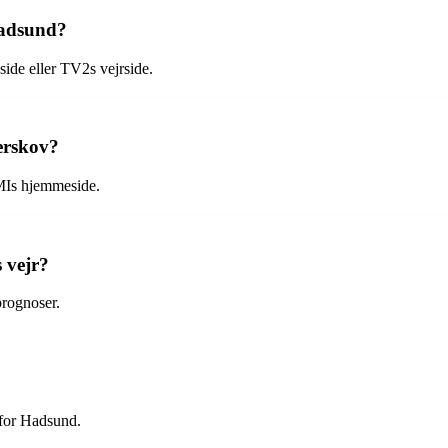
Hadsund?
de eller TV2s vejrside.
erskov?
DMIs hjemmeside.
 vejr?
prognoser.
 for Hadsund.