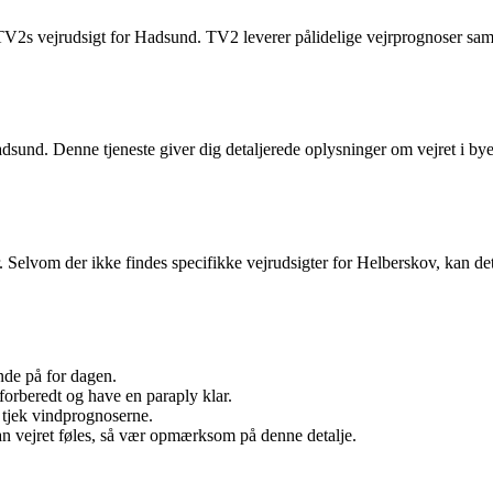
 TV2s vejrudsigt for Hadsund. TV2 leverer pålidelige vejrprognoser samt
sund. Denne tjeneste giver dig detaljerede oplysninger om vejret i by
. Selvom der ikke findes specifikke vejrudsigter for Helberskov, kan de
nde på for dagen.
 forberedt og have en paraply klar.
 tjek vindprognoserne.
n vejret føles, så vær opmærksom på denne detalje.