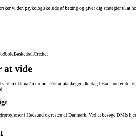
ker vi den psykologiske side af betting og giver dig strategier til at h
fodbold
Basketball
Cricket
 at vide
rieret klima året rundt. For at planlægge din dag i Hadsund er det vigt
d.
igt
 vejrprognoser i Hadsund og resten af Danmark. Ved at besøge DMIs hjem
I