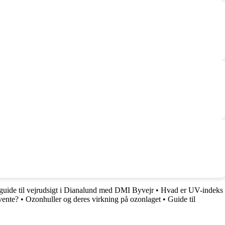
guide til vejrudsigt i Dianalund med DMI Byvejr
•
Hvad er UV-indeks
vente?
•
Ozonhuller og deres virkning på ozonlaget
•
Guide til