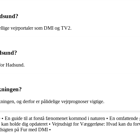
adsund?
kellige vejrportaler som DMI og TV2.
adsund?
 for Hadsund.
lkningen?
kningen, og derfor er pålidelige vejrprognoser vigtige.
e
•
En guide til at forstå fænomenet kornmod i naturen
•
En omfattende 
 kan holde dig opdateret
•
Vejrudsigt for Væggerløse: Hvad kan du for
rudsigten på Fur med DMI
•