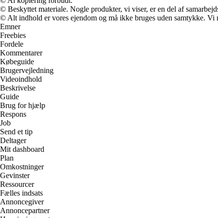
© Al kopiering forbudt.
© Beskyttet materiale. Nogle produkter, vi viser, er en del af samarbejd
© Alt indhold er vores ejendom og må ikke bruges uden samtykke. Vi mod
Emner
Freebies
Fordele
Kommentarer
Købeguide
Brugervejledning
Videoindhold
Beskrivelse
Guide
Brug for hjælp
Respons
Job
Send et tip
Deltager
Mit dashboard
Plan
Omkostninger
Gevinster
Ressourcer
Fælles indsats
Annoncegiver
Annoncepartner