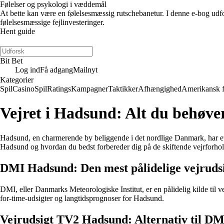
Følelser og psykologi i væddemål
At bette kan være en følelsesmæssig rutschebanetur. I denne e-bog udfors
følelsesmæssige fejlinvesteringer.
Hent guide
Bit Bet
Log ind
Få adgang
Mailnyt
Kategorier
Spil
Casino
Spil
Ratings
Kampagner
Taktikker
Afhængighed
Amerikansk 
Vejret i Hadsund: Alt du behøver
Hadsund, en charmerende by beliggende i det nordlige Danmark, har et va
Hadsund og hvordan du bedst forbereder dig på de skiftende vejrforhol
DMI Hadsund: Den mest pålidelige vejruds
DMI, eller Danmarks Meteorologiske Institut, er en pålidelig kilde til
for-time-udsigter og langtidsprognoser for Hadsund.
Vejrudsigt TV2 Hadsund: Alternativ til DM