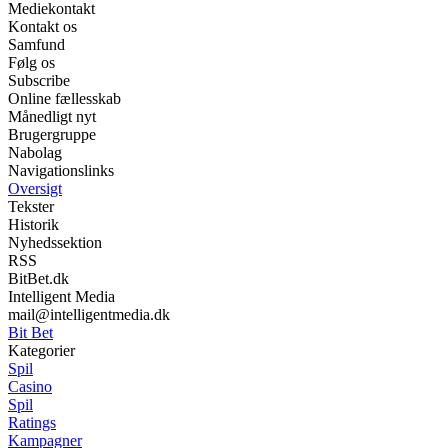
Mediekontakt
Kontakt os
Samfund
Følg os
Subscribe
Online fællesskab
Månedligt nyt
Brugergruppe
Nabolag
Navigationslinks
Oversigt
Tekster
Historik
Nyhedssektion
RSS
BitBet.dk
Intelligent Media
mail@intelligentmedia.dk
Bit Bet
Kategorier
Spil
Casino
Spil
Ratings
Kampagner