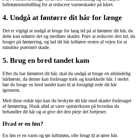
luftstrømsindstilling for at reducere varmeskader på håret.
4. Undgå at føntørre dit hår for længe
Det er vigtigt at undgå at bruge for lang tid på at føntørre dit hår, da
dette kan udtørre det og medføre skader. Prøv at reducere den tid, du
bruger på føntørring, og lad dit hår lufttørre resten af vejen for at
mindske potentiel skade.
5. Brug en bred tandet kam
Efter du har føntørret dit hår, skal du undgå at bruge en almindelig
hårbørste, da denne kan forårsage træk og knækkede hår. I stedet
bør du bruge en bred tandet kam til at forsigtigt rede dit hår
igennem.
Med disse enkle tips kan du beskytte dit hår mod skader forårsaget
af føntørring. Husk altid at være opmærksom på hvordan du
behandler dit hår og at give det den pleje det fortjener.
Hvad er en føn?
En føn er en varm og tør luftstrøm, ofte brugt til at tørre hår.