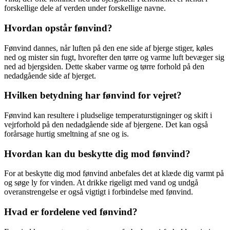
forskellige dele af verden under forskellige navne.
Hvordan opstår fønvind?
Fønvind dannes, når luften på den ene side af bjerge stiger, køles
ned og mister sin fugt, hvorefter den tørre og varme luft bevæger sig
ned ad bjergsiden. Dette skaber varme og tørre forhold på den
nedadgående side af bjerget.
Hvilken betydning har fønvind for vejret?
Fønvind kan resultere i pludselige temperaturstigninger og skift i
vejrforhold på den nedadgående side af bjergene. Det kan også
forårsage hurtig smeltning af sne og is.
Hvordan kan du beskytte dig mod fønvind?
For at beskytte dig mod fønvind anbefales det at klæde dig varmt på
og søge ly for vinden. At drikke rigeligt med vand og undgå
overanstrengelse er også vigtigt i forbindelse med fønvind.
Hvad er fordelene ved fønvind?