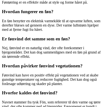
Føntørring er en effektiv måde at style og forme håret på.
Hvordan fungerer en føn?
En føn benytter en elektrisk varmekilde til at opvarme luften, som
derefter blæses ud gennem en dyse. Det varme luftstrøm hjælper
med at fjerne fugt fra håret.
Er fønvind det samme som en føn?
Nej, fønvind er en naturlig vind, der ofte forekommer i
bjergområder. Det kan dog sammenlignes med en føn på grund af
sin tørrende effekt.
Hvordan påvirker fønvind vegetationen?
Fønvind kan have en positiv effekt på vegetationen ved at skabe
gunstige temperaturer og reducere fugtighed. Det kan dog også
forårsage udtørring og skader på planter.
Hvorfor kaldes det fønvind?
Navnet stammer fra tysk Fön, som refererer til den varme og tørre
vind, der ofte kommer ned ad bjergsider. Fænomenet er kendt i