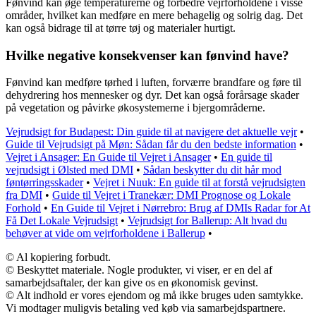
Fønvind kan øge temperaturerne og forbedre vejrforholdene i visse
områder, hvilket kan medføre en mere behagelig og solrig dag. Det
kan også bidrage til at tørre tøj og materialer hurtigt.
Hvilke negative konsekvenser kan fønvind have?
Fønvind kan medføre tørhed i luften, forværre brandfare og føre til
dehydrering hos mennesker og dyr. Det kan også forårsage skader
på vegetation og påvirke økosystemerne i bjergområderne.
Vejrudsigt for Budapest: Din guide til at navigere det aktuelle vejr
•
Guide til Vejrudsigt på Møn: Sådan får du den bedste information
•
Vejret i Ansager: En Guide til Vejret i Ansager
•
En guide til
vejrudsigt i Ølsted med DMI
•
Sådan beskytter du dit hår mod
føntørringsskader
•
Vejret i Nuuk: En guide til at forstå vejrudsigten
fra DMI
•
Guide til Vejret i Tranekær: DMI Prognose og Lokale
Forhold
•
En Guide til Vejret i Nørrebro: Brug af DMIs Radar for At
Få Det Lokale Vejrudsigt
•
Vejrudsigt for Ballerup: Alt hvad du
behøver at vide om vejrforholdene i Ballerup
•
© Al kopiering forbudt.
© Beskyttet materiale. Nogle produkter, vi viser, er en del af
samarbejdsaftaler, der kan give os en økonomisk gevinst.
© Alt indhold er vores ejendom og må ikke bruges uden samtykke.
Vi modtager muligvis betaling ved køb via samarbejdspartnere.