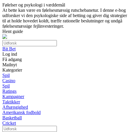
Følelser og psykologi i væddemål
At bette kan være en følelsesmæssig rutschebanetur. I denne e-bog
udforsker vi den psykologiske side af betting og giver dig strategier
til at holde hovedet koldt, træffe rationelle beslutninger og undgå
følelsesmæssige fejlinvesteringer.
Hent guide
Bit Bet
Log ind
Få adgang
Mailnyt
Kategorier
Spil
Casino
Spil
Ratings
Kampagner
Taktikker
Afhængighed
Amerikansk fodbold
Basketball
Cricket