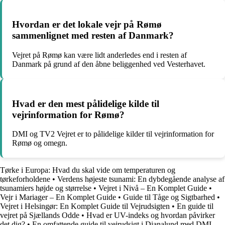
Hvordan er det lokale vejr på Rømø
sammenlignet med resten af Danmark?
Vejret på Rømø kan være lidt anderledes end i resten af
Danmark på grund af den åbne beliggenhed ved Vesterhavet.
Hvad er den mest pålidelige kilde til
vejrinformation for Rømø?
DMI og TV2 Vejret er to pålidelige kilder til vejrinformation for
Rømø og omegn.
Tørke i Europa: Hvad du skal vide om temperaturen og
tørkeforholdene
•
Verdens højeste tsunami: En dybdegående analyse af
tsunamiers højde og størrelse
•
Vejret i Nivå – En Komplet Guide
•
Vejr i Mariager – En Komplet Guide
•
Guide til Tåge og Sigtbarhed
•
Vejret i Helsingør: En Komplet Guide til Vejrudsigten
•
En guide til
vejret på Sjællands Odde
•
Hvad er UV-indeks og hvordan påvirker
det dig?
•
En omfattende guide til vejrudsigt i Dianalund med DMI