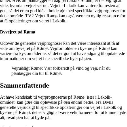
klitter. Hvis du planlægger en dag på Lakolk Strand, er det vigtigt at
vide, hvordan vejret ser ud. Vejret i Lakolk kan variere fra resten af
øen, så det er en god idé at holde øje med specifikke vejrprognoser for
dette område. TV2 Vejret Rømø kan også være en nyttig ressource for
at få opdateringer om vejret i Lakolk.
Byvejret på Rømø
Udover de generelle vejrprognoser kan det være interessant at få at
vide om byvejret på Rømø. Vejrforholdene i byerne på Rømø kan
variere fra kystområderne, så det er godt at have adgang til opdaterede
informationer om vejret i de specifikke byer på øen.
Vejrudsigt Rømø: Vær forberedt på vind og vejr, når du
planlægger din tur til Rømø.
Sammenfattende
At have kendskab til vejrprognoserne på Rømø, især i Lakolk-
området, kan gøre din oplevelse på øen endnu bedre. Fra DMIs
generelle vejrudsigt til specifikke opdateringer om vejret i Lakolk og
byerne på Rømø, det er vigtigt at være velinformeret for at kunne nyde
alt, hvad øen har at byde på.