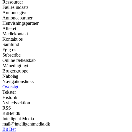
Ressourcer
Fælles indsats
Annoncegiver
Annoncepartner
Henvisningspartner
Allieret
Mediekontakt
Kontakt os
Samfund
Følg os
Subscribe
Online fællesskab
Månedligt nyt
Brugergruppe
Nabolag
Navigationslinks
Oversigt
Tekster
Historik
Nyhedssektion
RSS
BitBet.dk
Intelligent Media
mail@intelligentmedia.dk
Bit Bet