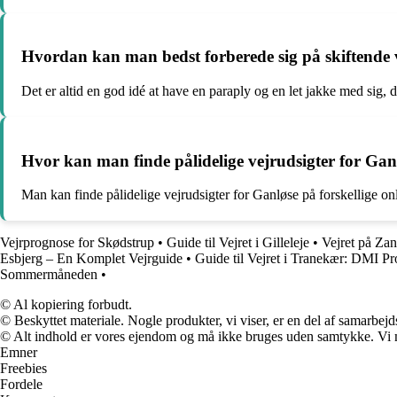
Hvordan kan man bedst forberede sig på skiftende 
Det er altid en god idé at have en paraply og en let jakke med sig, da
Hvor kan man finde pålidelige vejrudsigter for Gan
Man kan finde pålidelige vejrudsigter for Ganløse på forskellige onl
Vejrprognose for Skødstrup
•
Guide til Vejret i Gilleleje
•
Vejret på Zan
Esbjerg – En Komplet Vejrguide
•
Guide til Vejret i Tranekær: DMI P
Sommermåneden
•
© Al kopiering forbudt.
© Beskyttet materiale. Nogle produkter, vi viser, er en del af samarbejd
© Alt indhold er vores ejendom og må ikke bruges uden samtykke. Vi mod
Emner
Freebies
Fordele