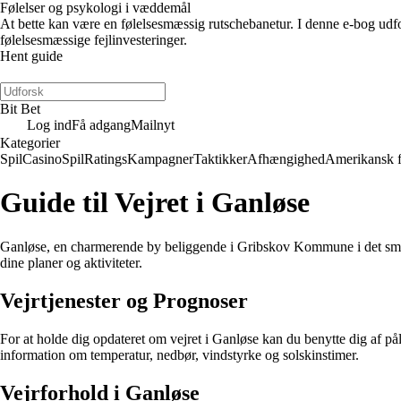
Følelser og psykologi i væddemål
At bette kan være en følelsesmæssig rutschebanetur. I denne e-bog udfors
følelsesmæssige fejlinvesteringer.
Hent guide
Bit Bet
Log ind
Få adgang
Mailnyt
Kategorier
Spil
Casino
Spil
Ratings
Kampagner
Taktikker
Afhængighed
Amerikansk 
Guide til Vejret i Ganløse
Ganløse, en charmerende by beliggende i Gribskov Kommune i det smukk
dine planer og aktiviteter.
Vejrtjenester og Prognoser
For at holde dig opdateret om vejret i Ganløse kan du benytte dig af p
information om temperatur, nedbør, vindstyrke og solskinstimer.
Vejrforhold i Ganløse