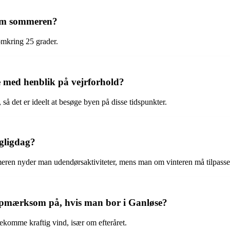
 om sommeren?
mkring 25 grader.
e med henblik på vejrforhold?
så det er ideelt at besøge byen på disse tidspunkter.
agligdag?
meren nyder man udendørsaktiviteter, mens man om vinteren må tilpasse s
 opmærksom på, hvis man bor i Ganløse?
ekomme kraftig vind, især om efteråret.