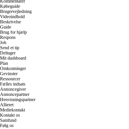
Kommentarer
Købeguide
Brugervejledning
Videoindhold
Beskrivelse
Guide
Brug for hjælp
Respons
Job
Send et tip
Deltager
Mit dashboard
Plan
Omkostninger
Gevinster
Ressourcer
Fælles indsats
Annoncegiver
Annoncepartner
Henvisningspartner
Allieret
Mediekontakt
Kontakt os
Samfund
Følg os