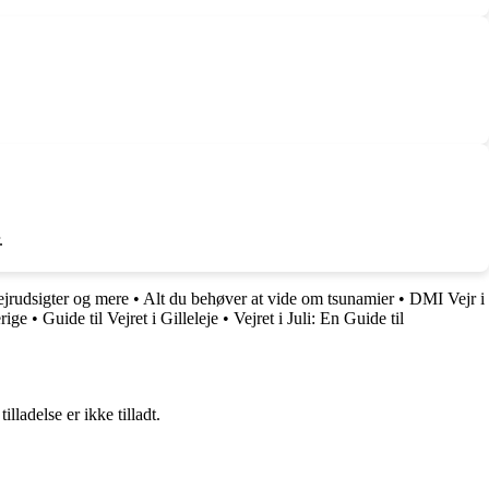
.
jrudsigter og mere
•
Alt du behøver at vide om tsunamier
•
DMI Vejr i
rige
•
Guide til Vejret i Gilleleje
•
Vejret i Juli: En Guide til
adelse er ikke tilladt.