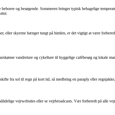
okale beboere og besøgende. Sommeren bringer typisk behagelige tempera
atur.
er, eller skyerne hænger tungt på himlen, er det vigtigt at være forbered
naturskønne vandreture og cykelture til hyggelige cafébesøg og lokale mar
te fra sol til regn på kort tid, så medbring en paraply eller regnjakke, 
lidelige vejrwebsites eller se vejrbroadcasts. Vær forberedt på alle vej