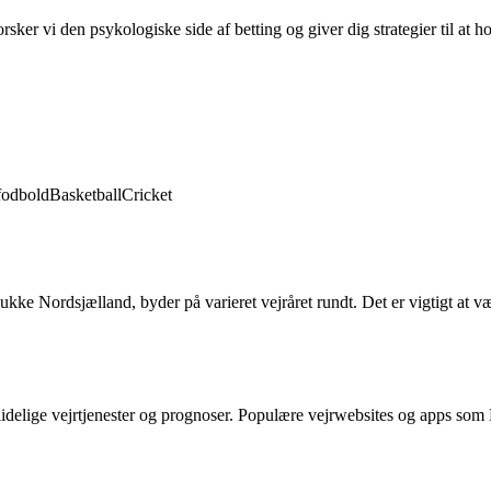
ker vi den psykologiske side af betting og giver dig strategier til at h
fodbold
Basketball
Cricket
e Nordsjælland, byder på varieret vejråret rundt. Det er vigtigt at v
ålidelige vejrtjenester og prognoser. Populære vejrwebsites og apps so