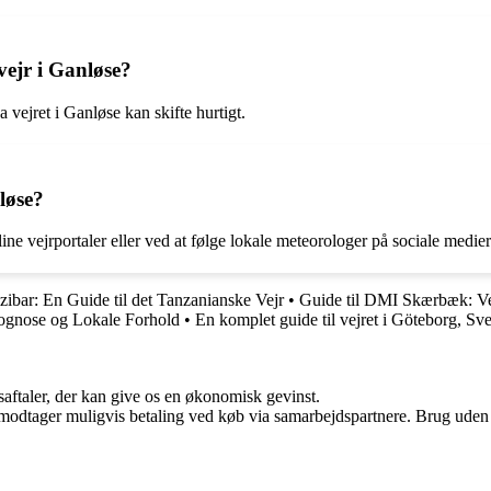
vejr i Ganløse?
 vejret i Ganløse kan skifte hurtigt.
løse?
ine vejrportaler eller ved at følge lokale meteorologer på sociale medier
zibar: En Guide til det Tanzanianske Vejr
•
Guide til DMI Skærbæk: Ve
rognose og Lokale Forhold
•
En komplet guide til vejret i Göteborg, Sve
saftaler, der kan give os en økonomisk gevinst.
tager muligvis betaling ved køb via samarbejdspartnere. Brug uden till