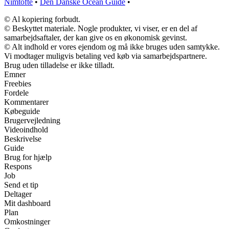
Nimtofte
•
Den Danske Ocean Guide
•
© Al kopiering forbudt.
© Beskyttet materiale. Nogle produkter, vi viser, er en del af
samarbejdsaftaler, der kan give os en økonomisk gevinst.
© Alt indhold er vores ejendom og må ikke bruges uden samtykke.
Vi modtager muligvis betaling ved køb via samarbejdspartnere.
Brug uden tilladelse er ikke tilladt.
Emner
Freebies
Fordele
Kommentarer
Købeguide
Brugervejledning
Videoindhold
Beskrivelse
Guide
Brug for hjælp
Respons
Job
Send et tip
Deltager
Mit dashboard
Plan
Omkostninger