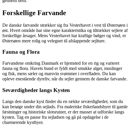
gennem dem.
Forskellige Farvande
De danske farvande strækker sig fra Vesterhavet i vest til Østersøen i
øst. Hvert område har sine egne karakteristika og tiltrækker sejlere af
forskellige årsager. Mens Vesterhavet har kraftige bølger og vind, er
Østersøen mere rolig og velegnet til afslappende sejlture.
Fauna og Flora
Farvandene omkring Danmark er hjemsted for en rig og varieret
fauna og flora. Havets bund er fyldt med smukke alger, muslinger
og fisk, mens sæler og marsvin svømmer i overfladen. Du kan
opleve enestående dyreliv, når du sejler gennem de danske farvande.
Seværdigheder langs Kysten
Langs den danske kyst finder du en række seværdigheder, som du
kan besøge under din sejlads. Fra maleriske fiskerlandsbyer til gamle
fæstninger og historiske slotsruiner, er der masser at udforske langs
kysten. Tag en pause fra sejladsen og gå på opdagelse i de
charmerende kystbyer.