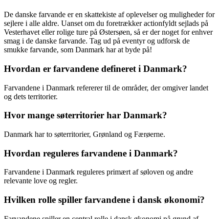
De danske farvande er en skattekiste af oplevelser og muligheder for
sejlere i alle aldre. Uanset om du foretrækker actionfyldt sejlads på
Vesterhavet eller rolige ture på Østersøen, så er der noget for enhver
smag i de danske farvande. Tag ud på eventyr og udforsk de
smukke farvande, som Danmark har at byde på!
Hvordan er farvandene defineret i Danmark?
Farvandene i Danmark refererer til de områder, der omgiver landet
og dets territorier.
Hvor mange søterritorier har Danmark?
Danmark har to søterritorier, Grønland og Færøerne.
Hvordan reguleres farvandene i Danmark?
Farvandene i Danmark reguleres primært af søloven og andre
relevante love og regler.
Hvilken rolle spiller farvandene i dansk økonomi?
Farvandene spiller en central rolle i dansk økonomi på grund af