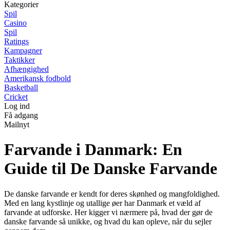
Kategorier
Spil
Casino
Spil
Ratings
Kampagner
Taktikker
Afhængighed
Amerikansk fodbold
Basketball
Cricket
Log ind
Få adgang
Mailnyt
Farvande i Danmark: En
Guide til De Danske Farvande
De danske farvande er kendt for deres skønhed og mangfoldighed.
Med en lang kystlinje og utallige øer har Danmark et væld af
farvande at udforske. Her kigger vi nærmere på, hvad der gør de
danske farvande så unikke, og hvad du kan opleve, når du sejler