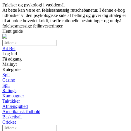
Følelser og psykologi i væddemål
At bette kan være en følelsesmæssig rutschebanetur. I denne e-bog
udforsker vi den psykologiske side af betting og giver dig strategier
til at holde hovedet koldt, træffe rationelle beslutninger og undgå
følelsesmæssige fejlinvesteringer.
Hent guide
Bit Bet
Log ind
Få adgang
Mailnyt
Kategorier
Spil
Casino
Spil
Ratings
Kampagner
Taktikker
Afhængighed
Amerikansk fodbold
Basketball
Cricket