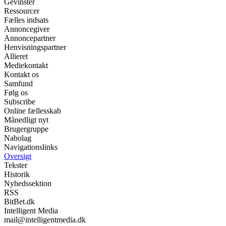
Gevinster
Ressourcer
Fælles indsats
Annoncegiver
Annoncepartner
Henvisningspartner
Allieret
Mediekontakt
Kontakt os
Samfund
Følg os
Subscribe
Online fællesskab
Månedligt nyt
Brugergruppe
Nabolag
Navigationslinks
Oversigt
Tekster
Historik
Nyhedssektion
RSS
BitBet.dk
Intelligent Media
mail@intelligentmedia.dk