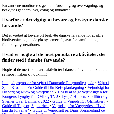
Farvandene monitoreres gennem forskning og overvågning, og
beskyttes gennem lovgivning og initiativer.
Hvorfor er det vigtigt at bevare og beskytte danske
farvande?
Det er vigtigt at bevare og beskytte danske farvande for at sikre
biodiversitet og sunde økosystemer til gavn for samfundet og
fremtidige generationer.
Hvad er nogle af de mest populære aktiviteter, der
finder sted i danske farvande?
Nogle af de mest populære aktiviteter i danske farvande inkluderer
sejlsport, fiskeri og dykning.
Langtidprognoser for vejret i Danmark: En grundig guide
•
Vejret i
Split, Kroatien: En Guide til Din Rejseplanlægning
•
Vejrudsigt for
Ulfborg og Midt- og Vestjylland
•
Tips til at følge vejrudsigten for
Kongens Lyngby fra DMI og TV2
•
Lys på Himlen: Satellitter og
Stjerner Over Danmark 2022
•
Guide til Vejrudsigt i Glamsbjerg
•
Guide til Tåge og Sigtbarhed
•
Vejrudsigt for Væggerløse: Hvad
kan du forvente?
•
Guide til Vejrudsigt på Djurs Sommerland og