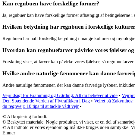
Kan regnbuen have forskellige former?
Ja, regnbuer kan have forskellige former afhængigt af betingelserne i
Hvilken betydning har regnbuen i forskellige kulture
Regnbuen har haft forskellig betydning i mange kulturer og mytologie
Hvordan kan regnbuefarver påvirke vores følelser og
Forskning viser, at farver kan påvirke vores følelser, så regnbuefarve
Hvilke andre naturlige fænomener kan danne farveri
Andre naturlige fænomener, der kan danne farverige lysbuer, inkluder
Vejrudsigt for Bramming og Gørding: Alt du behøver at vide
•
Vejrpr
Den Spændende Verden af Flytrafikken i Dag
•
Vejret på Zakynthos:
du regnvejr: 10 tips til at tackle vådt vejr
•
© Al kopiering forbudt.
© Beskyttet materiale. Nogle produkter, vi viser, er en del af samarbe
© Alt indhold er vores ejendom og må ikke bruges uden samtykke. Vi m
Emner