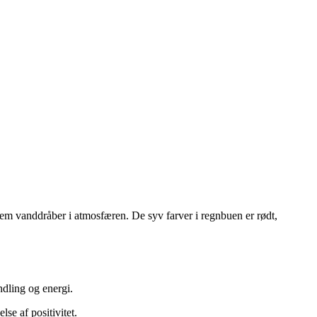
nem vanddråber i atmosfæren. De syv farver i regnbuen er rødt,
dling og energi.
se af positivitet.