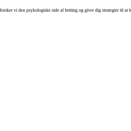
sker vi den psykologiske side af betting og giver dig strategier til at 