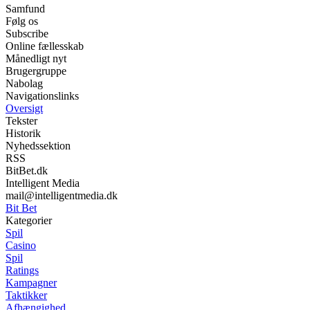
Samfund
Følg os
Subscribe
Online fællesskab
Månedligt nyt
Brugergruppe
Nabolag
Navigationslinks
Oversigt
Tekster
Historik
Nyhedssektion
RSS
BitBet.dk
Intelligent Media
mail@intelligentmedia.dk
Bit Bet
Kategorier
Spil
Casino
Spil
Ratings
Kampagner
Taktikker
Afhængighed