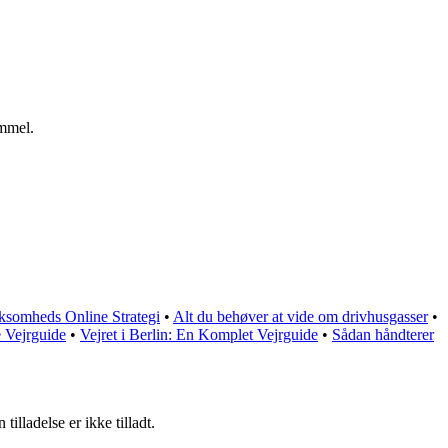
immel.
ksomheds Online Strategi
•
Alt du behøver at vide om drivhusgasser
•
e Vejrguide
•
Vejret i Berlin: En Komplet Vejrguide
•
Sådan håndterer
lladelse er ikke tilladt.