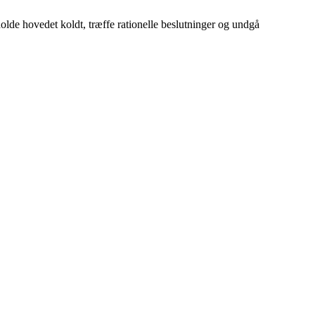
holde hovedet koldt, træffe rationelle beslutninger og undgå