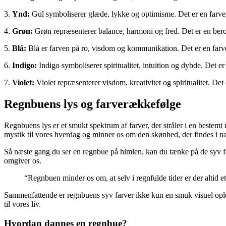
3.
Ynd:
Gul symboliserer glæde, lykke og optimisme. Det er en farve,
4.
Grøn:
Grøn repræsenterer balance, harmoni og fred. Det er en bero
5.
Blå:
Blå er farven på ro, visdom og kommunikation. Det er en farve, 
6.
Indigo:
Indigo symboliserer spiritualitet, intuition og dybde. Det e
7.
Violet:
Violet repræsenterer visdom, kreativitet og spiritualitet. Det 
Regnbuens lys og farverækkefølge
Regnbuens lys er et smukt spektrum af farver, der stråler i en bestem
mystik til vores hverdag og minner os om den skønhed, der findes i n
Så næste gang du ser en regnbue på himlen, kan du tænke på de syv fa
omgiver os.
“Regnbuen minder os om, at selv i regnfulde tider er der altid et
Sammenfattende er regnbuens syv farver ikke kun en smuk visuel ople
til vores liv.
Hvordan dannes en regnbue?