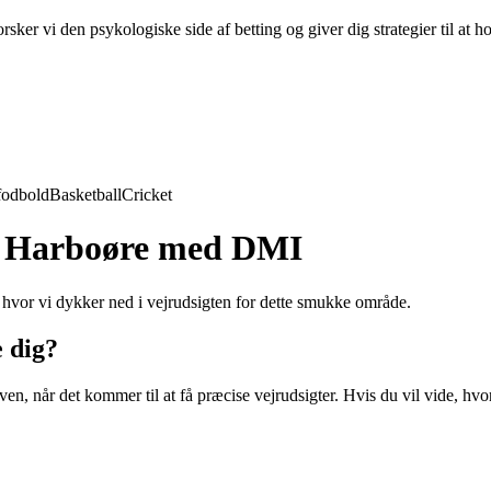
ker vi den psykologiske side af betting og giver dig strategier til at h
fodbold
Basketball
Cricket
t i Harboøre med DMI
, hvor vi dykker ned i vejrudsigten for dette smukke område.
 dig?
, når det kommer til at få præcise vejrudsigter. Hvis du vil vide, hvord