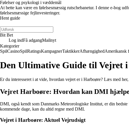
Følelser og psykologi i væddemål
At bette kan være en følelsesmæssig rutschebanetur. I denne e-bog udfors
følelsesmæssige fejlinvesteringer.
Hent guide
Bit Bet
Log ind
Få adgang
Mailnyt
Kategorier
Spil
Casino
Spil
Ratings
Kampagner
Taktikker
Afhængighed
Amerikansk 
Den Ultimative Guide til Vejre
Er du interesseret i at vide, hvordan vejret er i Harboøre? Læs med her
Vejret Harboøre: Hvordan kan DMI hjælpe
DMI, også kendt som Danmarks Meteorologiske Institut, er din bedste ven
kommende dage, kan du altid regne med DMI.
Vejret i Harboøre: Aktuel Vejrudsigt