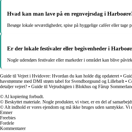
Hvad kan man lave på en regnvejrsdag i Harboøre
Besøge lokale seværdigheder, spise på hyggelige caféer eller tage p
Er der lokale festivaler eller begivenheder i Harbo
Nogle udendørs festivaler eller markeder i området kan blive påvirke
Guide til Vejret i Hvidovre: Hvordan du kan holde dig opdateret
•
Guid
havstrømme med DMI strøm tabel for Svendborgsund og Lillebælt
•
C
detaljer vejret?
•
Guide til Vejrudsigten i Blokhus og Fårup Sommerlan
© Al kopiering forbudt.
© Beskyttet materiale. Nogle produkter, vi viser, er en del af samarbejd
© Alt indhold er vores ejendom og må ikke bruges uden samtykke. Vi mod
Emner
Freebies
Fordele
Kommentarer