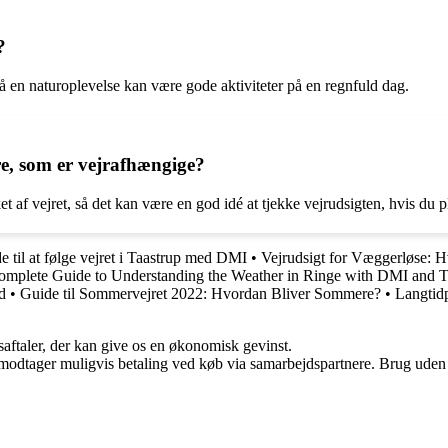
?
å en naturoplevelse kan være gode aktiviteter på en regnfuld dag.
øre, som er vejrafhængige?
t af vejret, så det kan være en god idé at tjekke vejrudsigten, hvis du p
e til at følge vejret i Taastrup med DMI
•
Vejrudsigt for Væggerløse: H
omplete Guide to Understanding the Weather in Ringe with DMI and 
d
•
Guide til Sommervejret 2022: Hvordan Bliver Sommere?
•
Langtidp
saftaler, der kan give os en økonomisk gevinst.
tager muligvis betaling ved køb via samarbejdspartnere. Brug uden till