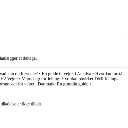
lanlægger at deltage.
vad kan du forvente?
•
En guide til vejret i Antalya
•
Hvordan forstå
TV2 Vejret
•
Vejrudsigt for Jelling: Hvordan påvirker DMI Jelling-
rognoser for vejret i Danmark: En grundig guide
•
adelse er ikke tilladt.