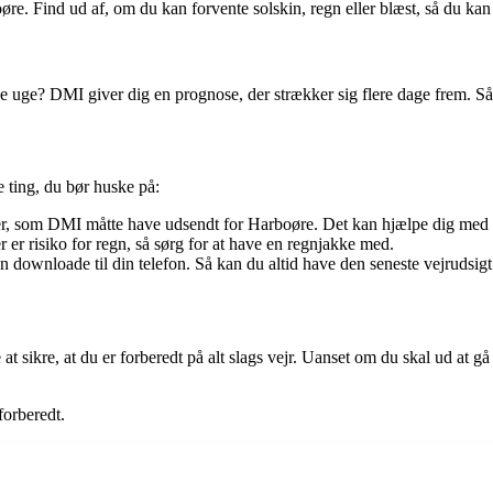
e. Find ud af, om du kan forvente solskin, regn eller blæst, så du kan p
uge? DMI giver dig en prognose, der strækker sig flere dage frem. Så k
e ting, du bør huske på:
ler, som DMI måtte have udsendt for Harboøre. Det kan hjælpe dig med 
 er risiko for regn, så sørg for at have en regnjakke med.
downloade til din telefon. Så kan du altid have den seneste vejrudsigt
ikre, at du er forberedt på alt slags vejr. Uanset om du skal ud at gå e
forberedt.