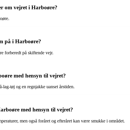
ger om vejret i Harboøre?
boøre.
om på i Harboøre?
e forberedt på skiftende vejr.
boøre med hensyn til vejret?
å-lag-tøj og en regnjakke uanset årstiden.
Harboøre med hensyn til vejret?
eraturer, men også foråret og efteråret kan være smukke i området.