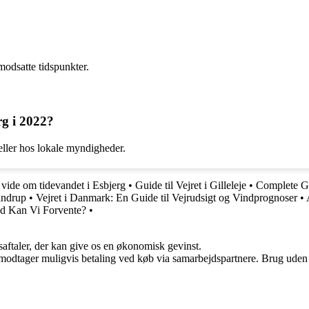
odsatte tidspunkter.
g i 2022?
eller hos lokale myndigheder.
 vide om tidevandet i Esbjerg
•
Guide til Vejret i Gilleleje
•
Complete Gu
Pandrup
•
Vejret i Danmark: En Guide til Vejrudsigt og Vindprognoser
•
d Kan Vi Forvente?
•
saftaler, der kan give os en økonomisk gevinst.
tager muligvis betaling ved køb via samarbejdspartnere. Brug uden till