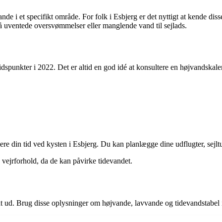
de i et specifikt område. For folk i Esbjerg er det nyttigt at kende diss
å uventede oversvømmelser eller manglende vand til sejlads.
dspunkter i 2022. Det er altid en god idé at konsultere en højvandskale
e din tid ved kysten i Esbjerg. Du kan planlægge dine udflugter, sejltu
vejrforhold, da de kan påvirke tidevandet.
ldt ud. Brug disse oplysninger om højvande, lavvande og tidevandstabel 