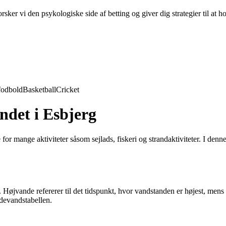
ker vi den psykologiske side af betting og giver dig strategier til at h
fodbold
Basketball
Cricket
ndet i Esbjerg
 for mange aktiviteter såsom sejlads, fiskeri og strandaktiviteter. I den
. Højvande refererer til det tidspunkt, hvor vandstanden er højest, mens 
idevandstabellen.