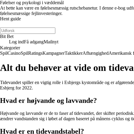
Følelser og psykologi i væddemål
At bette kan være en følelsesmæssig rutschebanetur. I denne e-bog udfors
følelsesmæssige fejlinvesteringer.
Hent guide
Bit Bet
Log ind
Få adgang
Mailnyt
Kategorier
Spil
Casino
Spil
Ratings
Kampagner
Taktikker
Afhængighed
Amerikansk 
Alt du behøver at vide om tideva
Tidevandet spiller en vigtig rolle i Esbjergs kystområde og er afgørende
Esbjerg for 2022.
Hvad er højvande og lavvande?
Højvande og lavvande er de to faser af tidevandet, der skifter periodisk
ændrer vandstanden sig i løbet af dagen baseret på månens cyklus og t
Hvad er en tidevandstabel?