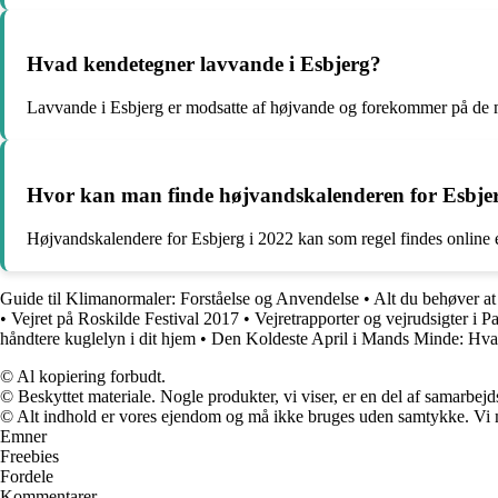
Hvad kendetegner lavvande i Esbjerg?
Lavvande i Esbjerg er modsatte af højvande og forekommer på de m
Hvor kan man finde højvandskalenderen for Esbjer
Højvandskalendere for Esbjerg i 2022 kan som regel findes online 
Guide til Klimanormaler: Forståelse og Anvendelse
•
Alt du behøver at
•
Vejret på Roskilde Festival 2017
•
Vejretrapporter og vejrudsigter i 
håndtere kuglelyn i dit hjem
•
Den Koldeste April i Mands Minde: Hva
© Al kopiering forbudt.
© Beskyttet materiale. Nogle produkter, vi viser, er en del af samarbejd
© Alt indhold er vores ejendom og må ikke bruges uden samtykke. Vi mod
Emner
Freebies
Fordele
Kommentarer